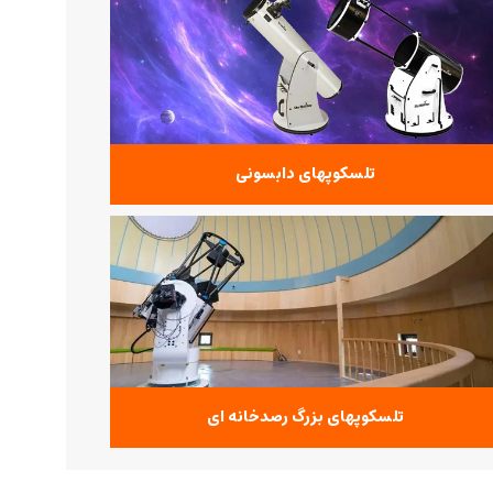
تلسکوپهای دابسونی
تلسکوپهای بزرگ رصدخانه ای