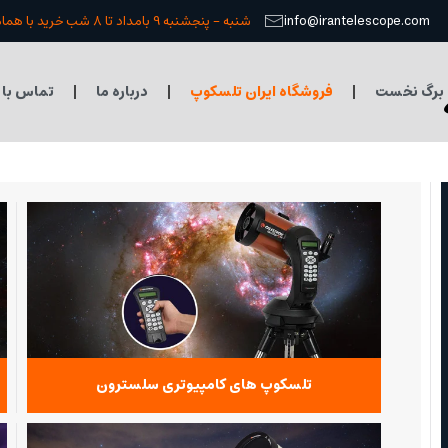
info@irantelescope.com
شنبه - پنجشنبه 9 بامداد تا 8 شب خرید با هماهنگی قبلی
برگ نخست
فروشگاه ایران تلسکوپ
درباره ما
تماس با 
تلسکوپ های کامپیوتری سلسترون