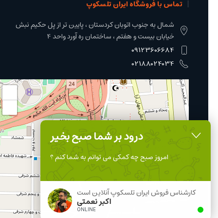
تماس با فروشگاه ایران تلسکوپ
شمال به جنوب اتوبان کردستان ، پایین تر از پل حکیم نبش
خیابان بیست و هفتم ، ساختمان ره آورد واحد 4
09123606684
02188024034
+
−
درود بر شما صبح بخیر
امروز صبح چه کمکی می توانم به شما کنم ؟
کارشناس فروش ایران تلسکوپ آنلاین است
اکبر نعمتی
ONLINE