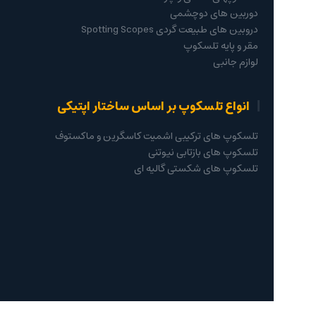
دوربین های دوچشمی
دروبین های طبیعت گردی Spotting Scopes
مقر و پایه تلسکوپ
لوازم جانبی
انواع تلسکوپ بر اساس ساختار اپتیکی
تلسکوپ های ترکیبی اشمیت کاسگرین و ماکستوف
تلسکوپ های بازتابی نیوتنی
تلسکوپ های شکستی گالیه ای