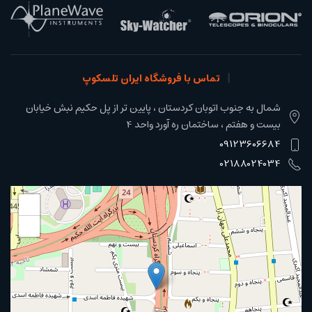
تماس با فروشگاه ایران تلسکوپ
شمال به جنوب اتوبان کردستان ، پایین تر از پل حکیم نبش خیابان
بیست و هفتم ، ساختمان ره آورد واحد 4
09123606684
02188024034
+
−