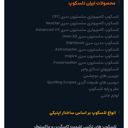
محصولات ایران تلسکوپ
تلسکوپ کامپیوتری سلسترون سری CPC
تلسکوپ کامپیوتری سلسترون سری Nexstar
تلسکوپ کامپیوتری سلسترون سری Advanced VX
تلسکوپ سلسترون سری Omni Xlt
تلسکوپ مدرن سری StarSense
تلسکوپ سلسترون سری Astromaster
تلسکوپ سلسترون سری Inspire
تلسکوپ سلسترون سری Powerseeker
تلسکوپهای اسکای واچر
دوربین های دوچشمی
دروبین های طبیعت گردی Spotting Scopes
مقر و پایه تلسکوپ
لوازم جانبی
انواع تلسکوپ بر اساس ساختار اپتیکی
تلسکوپ های ترکیبی اشمیت کاسگرین و ماکستوف