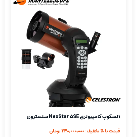
تلسکوپ کامپیوتری NexStar 5SE سلسترون
قیمت با % تخفیف: 430,000,000 تومان