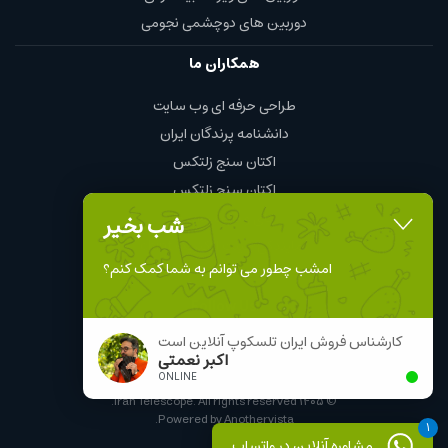
دوربین های دوچشمی نجومی
همکاران ما
طراحی حرفه ای وب سایت
دانشنامه پرندگان ایران
اکتان سنج زلتکس
اکتان سنج زلتکس
چای و قهوه محمود
شب بخیر
نمایندگی چینت الکتریک chint
امشب چطور می توانم به شما کمک کنم؟
Follow Us
کارشناس فروش ایران تلسکوپ آنلاین است
اکبر نعمتی
ONLINE
Iran Telescope. All rights reserved.
۱۴۰۵
©
.
Powered by
Anothervista
1
مشاوره آنلاین در واتساپ