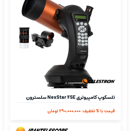
تلسکوپ کامپیوتری NexStar 4SE سلسترون
قیمت با % تخفیف: 290,000,000 تومان