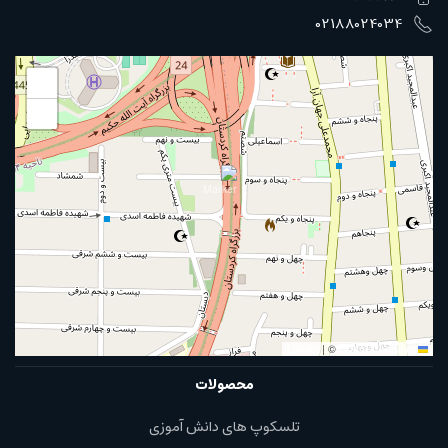
02188024034
+
−
|
©
OpenStreetMap
Leaflet
محصولات
تلسکوپ های دانش آموزی