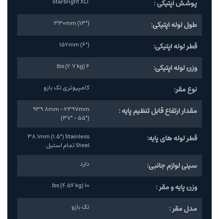
Starbright XLT
پوشش اپتیکی :
330mm (13")
طول لوله اپتیکی:
152mm (6")
قطر لوله اپتیکی:
6 lbs (2.7 kg)
وزن لوله اپتیکی:
کامپیوتری تک بازو
نوع مقر:
939.8mm - 2397mm
مقدار ارتفاع قابل تنظیم پایه :
(37" - 55")
38.1mm (1.5") Stainless
قطر لوله های پایه:
Steel تمام استیل
دارد
سینی لوازم جانبی:
10 lbs (4.54 kg)
وزن پایه و مقر :
تک بازو
مدل مقر :