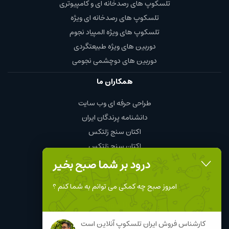
تلسکوپ های رصدخانه ای و کامپیوتری
تلسکوپ های رصدخانه ای ویژه
تلسکوپ های ویژه المپیاد نجوم
دوربین های ویژه طبیعتگردی
دوربین های دوچشمی نجومی
همکاران ما
طراحی حرفه ای وب سایت
دانشنامه پرندگان ایران
اکتان سنج زلتکس
اکتان سنج زلتکس
چای و قهوه محمود
درود بر شما صبح بخیر
نمایندگی چینت الکتریک chint
امروز صبح چه کمکی می توانم به شما کنم ؟
Follow Us
کارشناس فروش ایران تلسکوپ آنلاین است