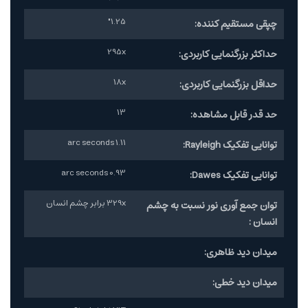
1.25"
چپقی مستقیم کننده:
295x
حداکثر بزرگنمایی کاربردی:
18x
حداقل بزرگنمایی کاربردی:
13
حد قدر قابل مشاهده:
1.11 arc seconds
توانایی تفکیک Rayleigh:
0.93 arc seconds
توانایی تفکیک Dawes:
329x برابر چشم انسان
توان جمع آوری نور نسبت به چشم
انسان :
میدان دید ظاهری:
میدان دید خطی: