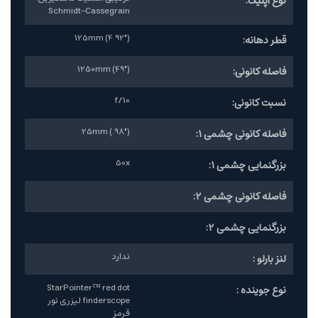
نوع اپتیک:
Schmidt-Cassegrain
125mm (4.92")
قطر دهانه:
1250mm (49")
فاصله کانونی:
f/10
نسبت کانونی:
25mm (.98")
فاصله کانونی چشمی 1:
50x
بزرگنمایی چشمی 1:
فاصله کانونی چشمی 2:
بزرگنمایی چشمی 2:
ندارد
لنز بارلو :
StarPointer™ red dot
نوع جوینده :
finderscope لیزری نور
قرمز