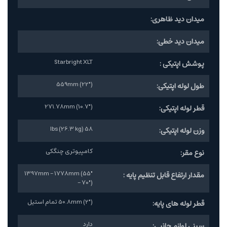
میدان دید ظاهری:
میدان دید خطی:
Starbright XLT
پوشش اپتیکی :
559mm (22")
طول لوله اپتیکی:
271.78mm (10.7")
قطر لوله اپتیکی:
58 lbs (26.3 kg)
وزن لوله اپتیکی:
کامپیوتری چنگکی
نوع مقر:
1397mm - 1778mm (55"
مقدار ارتفاع قابل تنظیم پایه :
- 70")
50.8mm (2") تمام استیل
قطر لوله های پایه:
دارد
سینی لوازم جانبی: