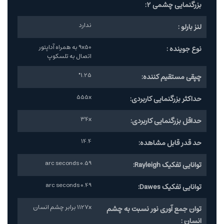
بزرگنمایی چشمی 2:
ندارد
لنز بارلو :
9x50 به همراه آداپتور
نوع جوینده :
اتصال به تلسکوپ
1.25"
چپقی مستقیم کننده:
555x
حداکثر بزرگنمایی کاربردی:
34x
حداقل بزرگنمایی کاربردی:
14.4
حد قدر قابل مشاهده:
0.59 arc seconds
توانایی تفکیک Rayleigh:
0.49 arc seconds
توانایی تفکیک Dawes:
1127x برابر چشم انسان
توان جمع آوری نور نسبت به چشم
انسان :