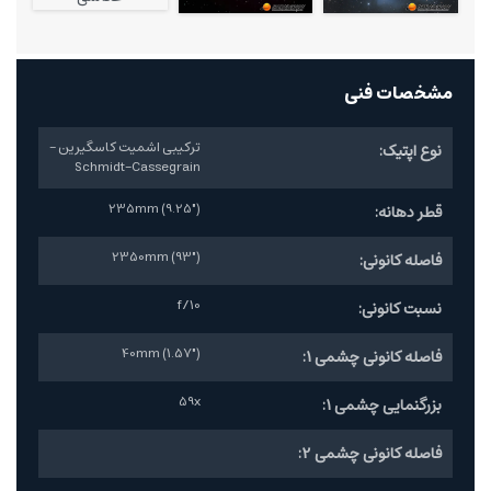
مشخصات فنی
ترکیبی اشمیت کاسگیرین -
نوع اپتیک:
Schmidt-Cassegrain
235mm (9.25")
قطر دهانه:
2350mm (93")
فاصله کانونی:
f/10
نسبت کانونی:
40mm (1.57")
فاصله کانونی چشمی 1:
59x
بزرگنمایی چشمی 1:
فاصله کانونی چشمی 2: