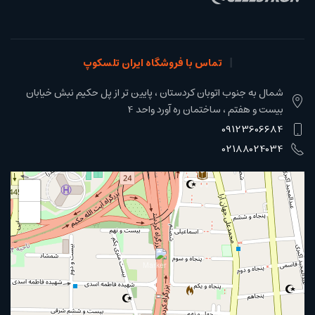
تماس با فروشگاه ایران تلسکوپ
شمال به جنوب اتوبان کردستان ، پایین تر از پل حکیم نبش خیابان
بیست و هفتم ، ساختمان ره آورد واحد 4
09123606684
02188024034
+
−