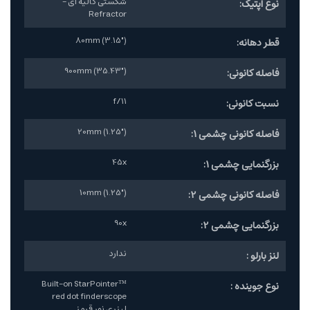
شکستی گالیه ای -
نوع اپتیک:
Refractor
80mm (3.15")
قطر دهانه:
900mm (35.43")
فاصله کانونی:
f/11
نسبت کانونی:
20mm (1.25")
فاصله کانونی چشمی 1:
45x
بزرگنمایی چشمی 1:
10mm (1.25")
فاصله کانونی چشمی 2:
90x
بزرگنمایی چشمی 2:
ندارد
لنز بارلو :
Built-on StarPointer™
نوع جوینده :
red dot finderscope
لیزری نور قرمز