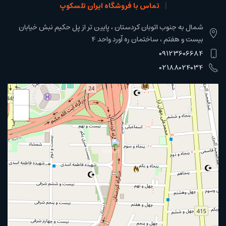
تماس با فروشگاه ایران تلسکوپ
شمال به جنوب اتوبان کردستان ، پایین تر از پل حکیم نبش خیابان
بیست و هفتم ، ساختمان ره آورد واحد 4
09123606684
02188024034
+
−