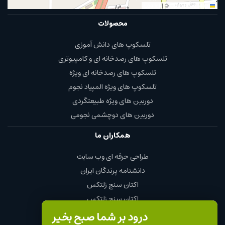
|
©
OpenStreetMap
Leaflet
محصولات
تلسکوپ های دانش آموزی
تلسکوپ های رصدخانه ای و کامپیوتری
تلسکوپ های رصدخانه ای ویژه
تلسکوپ های ویژه المپیاد نجوم
دوربین های ویژه طبیعتگردی
دوربین های دوچشمی نجومی
همکاران ما
طراحی حرفه ای وب سایت
دانشنامه پرندگان ایران
اکتان سنج زلتکس
اکتان سنج زلتکس
چای و قهوه محمود
درود بر شما صبح بخیر