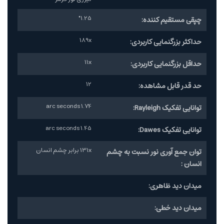
1.25"
چپقی مستقیم کننده:
189x
حداکثر بزرگنمایی کاربردی:
11x
حداقل بزرگنمایی کاربردی:
12
حد قدر قابل مشاهده:
1.74 arc seconds
توانایی تفکیک Rayleigh:
1.45 arc seconds
توانایی تفکیک Dawes:
131x برابر چشم انسان
توان جمع آوری نور نسبت به چشم
انسان :
میدان دید ظاهری:
میدان دید خطی: