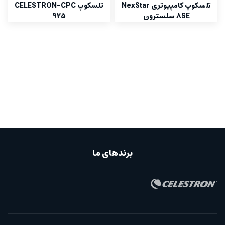
تلسکوپ کامپیوتری NexStar
تلسکوپ CELESTRON-CPC
8SE سلسترون
925
برندهای ما