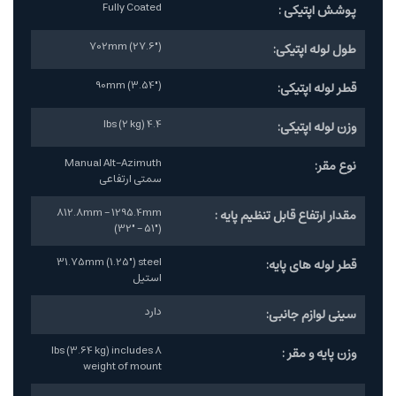
Fully Coated
پوشش اپتیکی :
702mm (27.6")
طول لوله اپتیکی:
90mm (3.54")
قطر لوله اپتیکی:
4.4 lbs (2 kg)
وزن لوله اپتیکی:
Manual Alt-Azimuth
نوع مقر:
سمتی ارتفاعی
812.8mm - 1295.4mm
مقدار ارتفاع قابل تنظیم پایه :
(32" - 51")
31.75mm (1.25") steel
قطر لوله های پایه:
استیل
دارد
سینی لوازم جانبی:
8 lbs (3.64 kg) includes
وزن پایه و مقر :
weight of mount