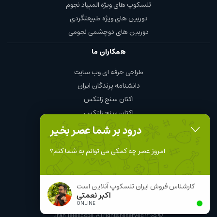
تلسکوپ های ویژه المپیاد نجوم
دوربین های ویژه طبیعتگردی
دوربین های دوچشمی نجومی
همکاران ما
طراحی حرفه ای وب سایت
دانشنامه پرندگان ایران
اکتان سنج زلتکس
اکتان سنج زلتکس
چای و قهوه محمود
درود بر شما عصر بخیر
نمایندگی چینت الکتریک chint
امروز عصر چه کمکی می توانم به شما کنم؟
Follow Us
کارشناس فروش ایران تلسکوپ آنلاین است
اکبر نعمتی
ONLINE
Iran Telescope. All rights reserved.
۱۴۰۵
©