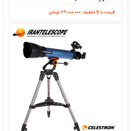
قیمت با % تخفیف: 79.000.000 تومان