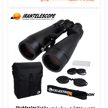
دوربین دوچشمی سلسترون SkyMaster 20x80