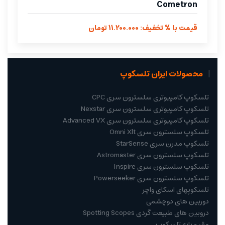
Cometron
قیمت با % تخفیف: 11.200.000 تومان
محصولات ایران تلسکوپ
تلسکوپ کامپیوتری سلسترون سری CPC
تلسکوپ کامپیوتری سلسترون سری Nexstar
تلسکوپ کامپیوتری سلسترون سری Advanced VX
تلسکوپ سلسترون سری Omni Xlt
تلسکوپ مدرن سری StarSense
تلسکوپ سلسترون سری Astromaster
تلسکوپ سلسترون سری Inspire
تلسکوپ سلسترون سری Powerseeker
تلسکوپهای اسکای واچر
دوربین های دوچشمی
دروبین های طبیعت گردی Spotting Scopes
مقر و پایه تلسکوپ