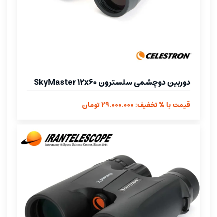
دوربین دوچشمی سلسترون SkyMaster 12x60
قیمت با % تخفیف: 29.000.000 تومان