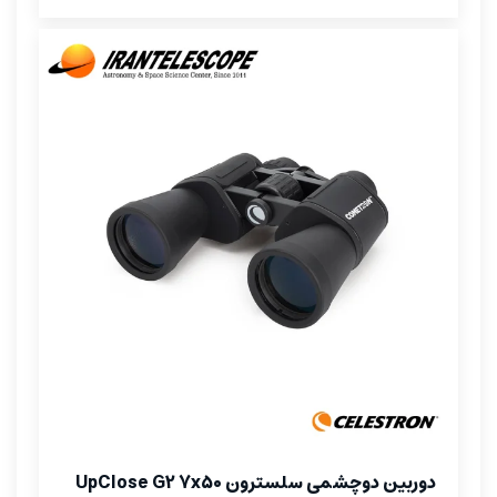
دوربین دوچشمی سلسترون UpClose G2 7x50