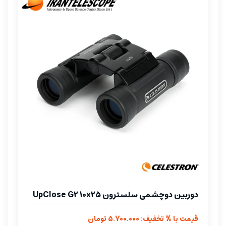
دوربین دوچشمی سلسترون UpClose G2 10x25
قیمت با % تخفیف: 5.700.000 تومان