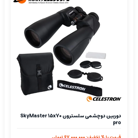
دوربین دوچشمی سلسترون SkyMaster 15x70
pro
قیمت با % تخفیف: 67.000.000 تومان