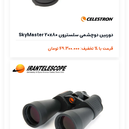
دوربین دوچشمی سلسترون SkyMaster 20x80
قیمت با % تخفیف: 49.300.000 تومان