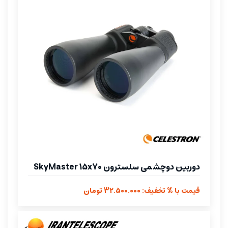
دوربین دوچشمی سلسترون SkyMaster 15x70
قیمت با % تخفیف: 32.500.000 تومان