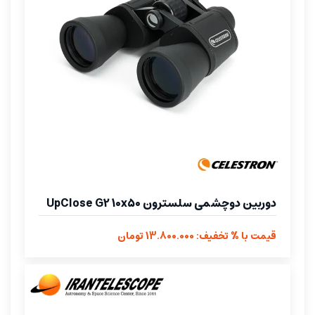
دوربین دوچشمی سلسترون UpClose G2 10x50
قیمت با % تخفیف: 13.800.000 تومان