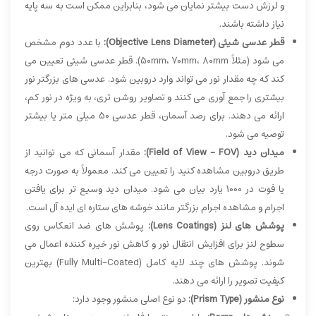
و لرزش دست بیشتر نمایان می شود، بنابراین ممکن است به سه پایه
نیاز داشته باشند.
قطر عدسی شیئی (Objective Lens Diameter):
با عدد دوم مشخص
می شود (مثلاً 50mm، 70mm، 80mm). قطر عدسی شیئی تعیین می
کند که چه مقدار نور می تواند وارد دروبین شود. عدسی های بزرگتر نور
بیشتری را جمع آوری می کنند و تصاویر روشن تری، به ویژه در نور کم،
ارائه می دهند. برای رصد آسمان، قطر عدسی 50 میلی متر یا بیشتر
توصیه می شود.
میدان دید (Field of View - FOV):
مقدار آسمانی که می توانید از
طریق دروبین مشاهده کنید را تعیین می کند. معمولاً به صورت درجه
یا فوت در 1000 یارد بیان می شود. میدان دید وسیع تر برای یافتن
اجرام و مشاهده اجرام بزرگتر مانند خوشه های ستاره ای ایده آل است.
پوشش های لنز (Lens Coatings):
پوشش های ضد انعکاس روی
سطوح لنز برای افزایش انتقال نور و کاهش نور خیره کننده اعمال می
شوند. پوشش های چند لایه کامل (Fully Multi-Coated) بهترین
کیفیت تصویر را ارائه می دهند.
نوع منشور (Prism Type):
دو نوع اصلی منشور وجود دارد: