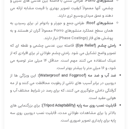
منشورهای Porro:
طراحی سنتی با فاصله بین عدسی های شیئی و
چشمی. آنها معمولاً کیفیت تصویر بهتری با قیمت مشابه ارائه می
دهند و عمق میدان وسیع تری دارند.
منشورهای Roof:
طراحی جمع و جورتر و بادوام تر. برای رسیدن به
همان سطح عملکرد منشورهای Porro معمولاً گران تر هستند و به
پوشش های فاز (Phase Coatings) نیاز دارند.
راحتی چشم (Eye Relief):
فاصله بین عدسی چشمی و نقطه ای که
تصویر واضح تشکیل می شود. راحتی چشم طولانی تر برای افرادی که از
عینک استفاده می کنند مهم است. حداقل 14 میلی متر توصیه می
شود، و 16 میلی متر یا بیشتر بهتر است.
ضد آب و ضد مه (Waterproof and Fogproof):
این ویژگی ها از
دروبین در برابر آسیب های ناشی از رطوبت محافظت می کنند و از مه
گرفتگی داخلی جلوگیری می کنند، که برای رصد در شرایط مختلف آب و
هوایی مفید است.
قابلیت نصب روی سه پایه (Tripod Adaptability):
برای بزرگنمایی های
بالاتر یا برای مشاهدات طولانی مدت، قابلیت نصب دروبین روی سه
پایه برای پایداری تصویر ضروری است.