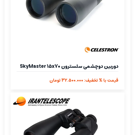
دوربین دوچشمی سلسترون SkyMaster 15x70
قیمت با % تخفیف: 32.500.000 تومان