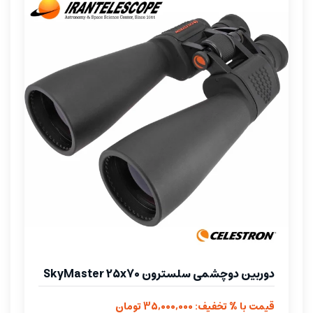
دوربین دوچشمی سلسترون SkyMaster 25x70
قیمت با % تخفیف: 35,000,000 تومان