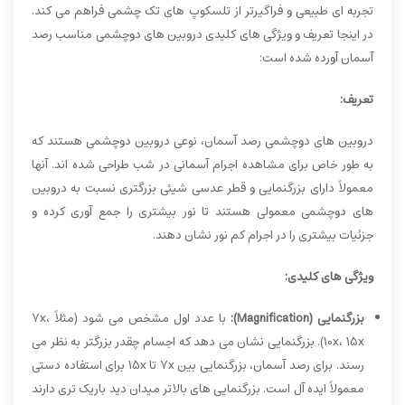
تجربه ای طبیعی و فراگیرتر از تلسکوپ های تک چشمی فراهم می کند.
در اینجا تعریف و ویژگی های کلیدی دروبین های دوچشمی مناسب رصد
آسمان آورده شده است:
تعریف:
دروبین های دوچشمی رصد آسمان، نوعی دروبین دوچشمی هستند که
به طور خاص برای مشاهده اجرام آسمانی در شب طراحی شده اند. آنها
معمولاً دارای بزرگنمایی و قطر عدسی شیئی بزرگتری نسبت به دروبین
های دوچشمی معمولی هستند تا نور بیشتری را جمع آوری کرده و
جزئیات بیشتری را در اجرام کم نور نشان دهند.
ویژگی های کلیدی:
بزرگنمایی (Magnification):
با عدد اول مشخص می شود (مثلاً 7x،
10x، 15x). بزرگنمایی نشان می دهد که اجسام چقدر بزرگتر به نظر می
رسند. برای رصد آسمان، بزرگنمایی بین 7x تا 15x برای استفاده دستی
معمولاً ایده آل است. بزرگنمایی های بالاتر میدان دید باریک تری دارند