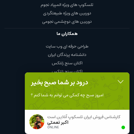
تلسکوپ های ویژه المپیاد نجوم
دوربین های ویژه طبیعتگردی
دوربین های دوچشمی نجومی
همکاران ما
طراحی حرفه ای وب سایت
دانشنامه پرندگان ایران
اکتان سنج زلتکس
اکتان سنج زلتکس
چای و قهوه محمود
درود بر شما صبح بخیر
نمایندگی چینت الکتریک chint
امروز صبح چه کمکی می توانم به شما کنم ؟
Follow Us
کارشناس فروش ایران تلسکوپ آنلاین است
اکبر نعمتی
ONLINE