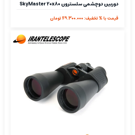
دوربین دوچشمی سلسترون SkyMaster 20x80
قیمت با % تخفیف: 49.300.000 تومان