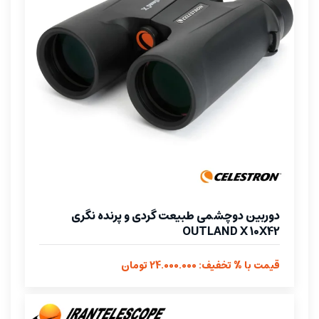
دوربین دوچشمی طبیعت گردی و پرنده نگری
OUTLAND X 10X42
قیمت با % تخفیف: 24.000.000 تومان