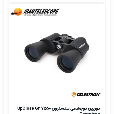
دوربین دوچشمی سلسترون UpClose G2 7x50