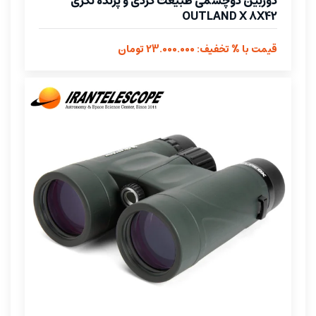
دوربین دوچشمی طبیعت گردی و پرنده نگری
OUTLAND X 8X42
قیمت با % تخفیف: 23.000.000 تومان