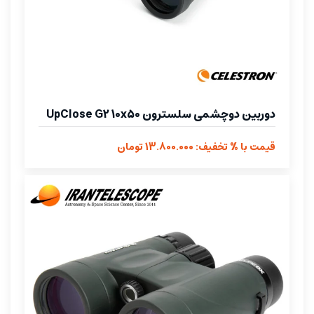
دوربین دوچشمی سلسترون UpClose G2 10x50
قیمت با % تخفیف: 13.800.000 تومان