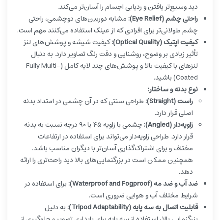
دید وسیع‌تر یافتن و ردیابی اجسام را آسان‌تر می‌کند.
راحتی چشم (Eye Relief):
مشابه دوربین‌های دوچشمی، راحتی
چشم طولانی‌تر برای افرادی که از عینک استفاده می‌کنند مهم است.
کیفیت اپتیک (Optical Quality):
کیفیت شیشه و پوشش‌های لنز
تأثیر زیادی بر وضوح، روشنایی و دقت رنگ تصاویر دارد. به دنبال
لنزهای با کیفیت بالا و پوشش‌های چند لایه کامل (Fully Multi-
Coated) باشید.
نوع بدنه و ساختار:
راست (Straight):
طراحی سنتی که در آن چشمی در امتداد بدنه
اصلی قرار دارد.
زاویه‌دار (Angled):
چشمی با زاویه 45 یا 90 درجه نسبت به بدنه
قرار دارد. طراحی زاویه‌دار می‌تواند برای استفاده در ارتفاعات
مختلف و برای اشتراک‌گذاری آسان‌تر با دیگران مناسب باشد.
همچنین ممکن است در بزرگنمایی‌های بالا دید راحت‌تری را ارائه
دهد.
ضد آب و ضد مه (Waterproof and Fogproof):
برای استفاده در
شرایط مختلف آب و هوایی ضروری است.
قابلیت اتصال به سه پایه (Tripod Adaptability):
به دلیل
بزرگنمایی بالا، استفاده از سه پایه برای پایداری تصویر و جلوگیری از