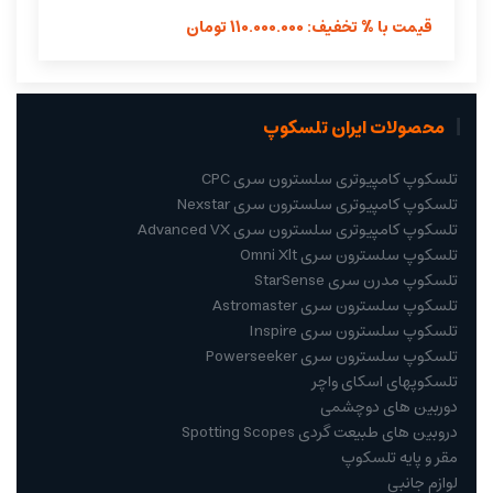
قیمت با % تخفیف: 110.000.000 تومان
محصولات ایران تلسکوپ
تلسکوپ کامپیوتری سلسترون سری CPC
تلسکوپ کامپیوتری سلسترون سری Nexstar
تلسکوپ کامپیوتری سلسترون سری Advanced VX
تلسکوپ سلسترون سری Omni Xlt
تلسکوپ مدرن سری StarSense
تلسکوپ سلسترون سری Astromaster
تلسکوپ سلسترون سری Inspire
تلسکوپ سلسترون سری Powerseeker
تلسکوپهای اسکای واچر
دوربین های دوچشمی
دروبین های طبیعت گردی Spotting Scopes
مقر و پایه تلسکوپ
لوازم جانبی