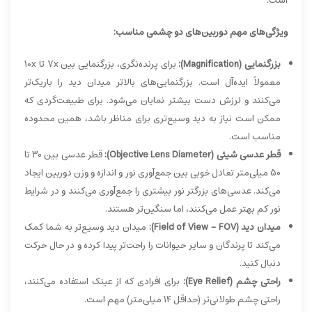
است.
ویژگی‌های مهم دوربین‌های دو چشمی مناسب:
بزرگنمایی (Magnification):
برای پرنده‌نگری، بزرگنمایی بین 7x تا 10x
معمولاً ایده‌آل است. بزرگنمایی‌های بالاتر میدان دید را باریک‌تر
می‌کنند و لرزش دست بیشتر نمایان می‌شود. برای طبیعت‌گردی که
ممکن است نیاز به دید وسیع‌تری برای مناظر باشد، همین محدوده
مناسب است.
قطر عدسی شیئی (Objective Lens Diameter):
قطر عدسی بین 30 تا
50 میلی‌متر تعادل خوبی بین جمع‌آوری نور و اندازه و وزن دوربین ایجاد
می‌کند. عدسی‌های بزرگتر نور بیشتری را جمع‌آوری می‌کنند و در شرایط
نور کم بهتر عمل می‌کنند، اما سنگین‌تر هستند.
میدان دید (Field of View - FOV):
میدان دید وسیع‌تر به شما کمک
می‌کند تا پرندگان و سایر حیوانات را راحت‌تر پیدا کرده و در حال حرکت
دنبال کنید.
راحتی چشم (Eye Relief):
برای افرادی که از عینک استفاده می‌کنند،
راحتی چشم طولانی‌تر (حداقل 14 میلی‌متر) مهم است.