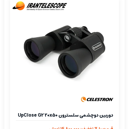
دوربین دوچشمی سلسترون UpClose G2 20x50
قیمت با % تخفیف: 14.800.000 تومان