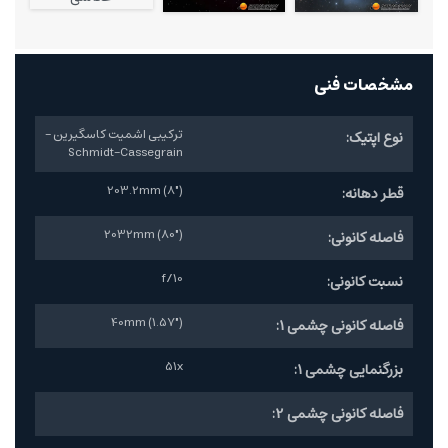
مشخصات فنی
ترکیبی اشمیت کاسگیرین -
نوع اپتیک:
Schmidt-Cassegrain
203.2mm (8")
قطر دهانه:
2032mm (80")
فاصله کانونی:
f/10
نسبت کانونی:
40mm (1.57")
فاصله کانونی چشمی 1:
51x
بزرگنمایی چشمی 1:
فاصله کانونی چشمی 2: