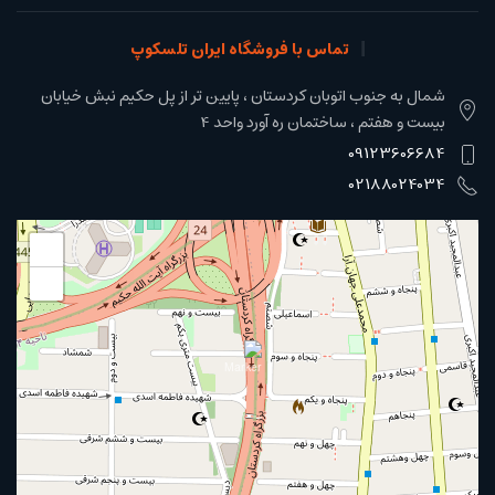
تماس با فروشگاه ایران تلسکوپ
شمال به جنوب اتوبان کردستان ، پایین تر از پل حکیم نبش خیابان
بیست و هفتم ، ساختمان ره آورد واحد 4
09123606684
02188024034
+
−