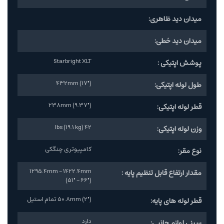
میدان دید ظاهری:
میدان دید خطی:
Starbright XLT
پوشش اپتیکی :
432mm (17")
طول لوله اپتیکی:
238mm (9.37")
قطر لوله اپتیکی:
42 lbs (19.1 kg)
وزن لوله اپتیکی:
کامپیوتری چنگکی
نوع مقر:
1295.4mm - 1422.4mm
مقدار ارتفاع قابل تنظیم پایه :
(51" - 66")
50.8mm (2") تمام استیل
قطر لوله های پایه:
دارد
سینی لوازم جانبی: