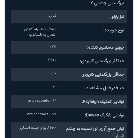
بزرگنمایی چشمی 2:
ندارد
لنز بارلو :
9x50 به همراه آداپتور
نوع جوینده :
اتصال به تلسکوپ
1.25"
چپقی مستقیم کننده:
480x
حداکثر بزرگنمایی کاربردی:
29x
حداقل بزرگنمایی کاربردی:
14
حد قدر قابل مشاهده:
0.69 arc seconds
توانایی تفکیک Rayleigh:
0.57 arc seconds
توانایی تفکیک Dawes:
843x برابر چشم انسان
توان جمع آوری نور نسبت به چشم
انسان :