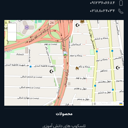
09123606684
02188024034
+
−
|
©
OpenStreetMap
Leaflet
محصولات
تلسکوپ های دانش آموزی