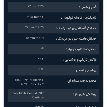
17mm (.67")
قطر چشمی :
49.2 ft (15 m)
نزدیکترین فاصله فوکوس :
72mm (2.83")
حداکثر فاصله بین دو مردمک :
56mm (2.20")
حداقل فاصله بین دو مردمک :
±4
محدوده تنظیم دیوپتر :
32.4
فاکتور تاریکی و روشنایی :
21.16
روشنایی نسبی :
Ideal: 11.73 | Moderate:
محدوده قدر ستاره ای:
10.73 | Poor: 9.73
Fully Multi-Coated - XLT
پوشش های لنز :
Coatings
BaK-4