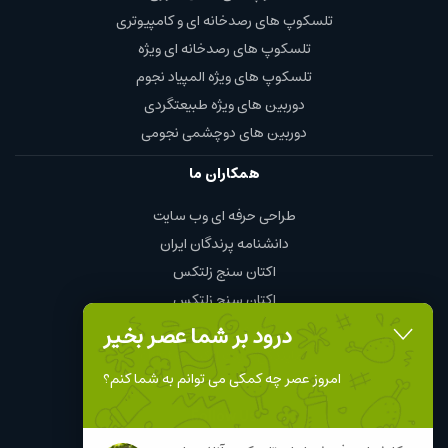
تلسکوپ های رصدخانه ای و کامپیوتری
تلسکوپ های رصدخانه ای ویژه
تلسکوپ های ویژه المپیاد نجوم
دوربین های ویژه طبیعتگردی
دوربین های دوچشمی نجومی
همکاران ما
طراحی حرفه ای وب سایت
دانشنامه پرندگان ایران
اکتان سنج زلتکس
اکتان سنج زلتکس
چای و قهوه محمود
درود بر شما عصر بخیر
نمایندگی چینت الکتریک chint
امروز عصر چه کمکی می توانم به شما کنم؟
Follow Us