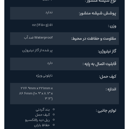
نوع شیشه منشور :
ندارد
پوشش شیشه منشور:
51 oz (1450 g)
وزن :
Waterproof ضد آب
مقاومت و حفاظت در محیط:
پر شده از گاز نیتروژن
گاز نیتروژن:
دارد
قابلیت اتصال به پایه :
نایلونی ویژه
کیف حمل:
276.9mm x 221mm x
اندازه :
86.4mm (10.9" x 8.7" x
3.4")
بند گردنی
لوازم جانبی :
کیف حمل
ریل دید رفلکسیو
حفاظ باران