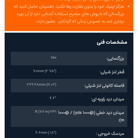
هرگز اپتیک خود را بدون نظارت رها نکنید. اطمینان حاصل کنید که
بزرگسالی که با روش های صحیح استفاده آشنایی دارد از آن بهره
برداری کند به خصوص زمانی که کودکان حضور دارند.
مشخصات فنی
15x
بزرگنمایی:
70mm (2.75")
قطر لنز شیئی:
279.68mm (11.01")
فاصله کانونی لنز شیئی:
4.4°
میدان دید زاویه ای:
231 ft (77 m)
میدان دید خطی (@1000 yds) / @1000
m):
4.6mm (.18")
مردمک خروجی :