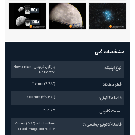
مشخصات فنی
بازتابی نیوتنی- Newtonian
نوع اپتیک:
Reflector
114mm (4.48")
قطر دهانه:
1000mm (39.37")
فاصله کانونی:
f/8.77
نسبت کانونی:
20mm (.78") with built-in
فاصله کانونی چشمی 1:
erect image corrector