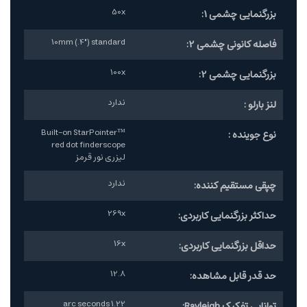
50x
بزرگنمایی چشمی 1:
10mm (.4") standard
فاصله کانونی چشمی 2:
100x
بزرگنمایی چشمی 2:
ندارد
لنز بارلو :
Built-on StarPointer™
نوع جوینده :
red dot finderscope
لیزری نور قرمز
ندارد
چپقی مستقیم کننده:
269x
حداکثر بزرگنمایی کاربردی:
16x
حداقل بزرگنمایی کاربردی:
12.8
حد قدر قابل مشاهده:
1.22 arc seconds
توانایی تفکیک Rayleigh: