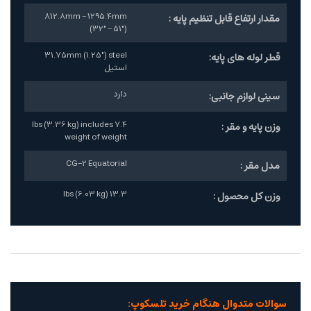
812.8mm - 1295.4mm
مقدار ارتفاع قابل تنظیم پایه :
(32" - 51")
31.75mm (1.25") steel
قطر لوله های پایه:
استیل
دارد
سینی لوازم جانبی:
7.4 lbs (3.36 kg) includes
وزن پایه و مقر :
weight of weight
CG-2 Equatorial
مدل مقر :
13.3 lbs (6.03 kg)
وزن کل محصول :
سوالات متدوال هنگام خرید تلسکوپ: