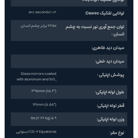
1.02 arc seconds
توانایی تفکیک Dawes:
265x برابر چشم انسان
توان جمع آوری نور نسبت به چشم
انسان :
میدان دید ظاهری:
میدان دید خطی:
Glass mirrors coated
پوشش اپتیکی :
with aluminum and SiO₂
395mm (15.6")
طول لوله اپتیکی:
141mm (5.55")
قطر لوله اپتیکی:
5.9 lbs (2.66 kg)
وزن لوله اپتیکی:
CG-2 Equatorial استوایی
نوع مقر: