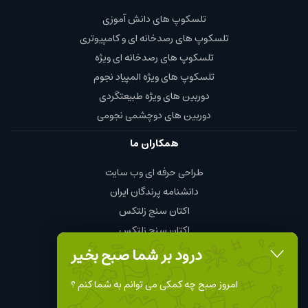
تلسکوپ های دانش آموزی
تلسکوپ های رصدخانه ای و کامپیوتری
تلسکوپ های رصدخانه ای ویژه
تلسکوپ های ویژه المپیاد نجوم
دوربین های ویژه طبیعتگردی
دوربین های دوچشمی نجومی
همکاران ما
طراحی حرفه ای وب سایت
دانشنامه پرندگان ایران
اکتان سنج زلتکس
اکتان سنج زلتکس
چای و قهوه محمود
درود بر شما صبح بخیر
نمایندگی چینت الکتریک chint
امروز صبح چه کمکی می توانم به شما کنم ؟