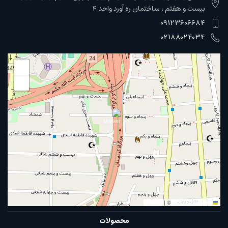
بیست و هفتم ، ساختمان ره آورد واحد 4
09123606684
02188024034
+
−
|
©
OpenStreetMap
Leaflet
محصولات