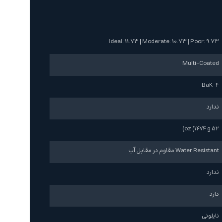
Ideal: 11.73 | Moderate: 10.73 | Poor: 9.73
Multi-Coated
BaK-4
ندارد
52 oz (1474 g)
Water Resistant مقاوم در مقابل آب
ندارد
دارد
نایلونی