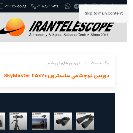
09123606684
02188024034
Skip to main content
برگ نخست
دوربین های دوچشمی
دوربین دوچشمی سلسترون SkyMaster 25x70