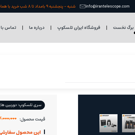
info@irantelescope.com
شنبه - پنجشنبه 9 بامداد تا 8 شب خرید با هماهنگی قبلی
برگ نخست
فروشگاه ایران تلسکوپ
درباره ما
تماس با 
سری تلسکوپ: دوربین ها
37,000,000 تو
قیمت محصول:
این محصول سفارشی