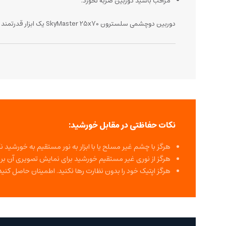
مراقب باشید دوربین ضربه نخورد.
دوربین دوچشمی سلسترون SkyMaster 25x70 یک ابزار قدرتمند و کاربردی برای علاقه‌مندان به رصد آسمان و مشاهده اجسام دوردست است.
نکات حفاظتی در مقابل خورشید:
هرگز با چشم غیر مسلح یا با ابزار به نور مستقیم به خورش
هرگز از نوری غیر مستقیم خورشید برای نمایش تصویری آن بر ر
هرگز اپتیک خود را بدون نظارت رها نکنید. اطمینان حاصل کنی