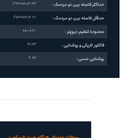
72mm (2.83")
حداکثر فاصله بین دو مردمک :
56mm (2.20")
حداقل فاصله بین دو مردمک :
-4 to +8
محدوده تنظیم دیوپتر :
41.83
فاکتور تاریکی و روشنایی :
7.84
روشنایی نسبی :
سوالات متدوال هنگام خرید تلسکوپ: