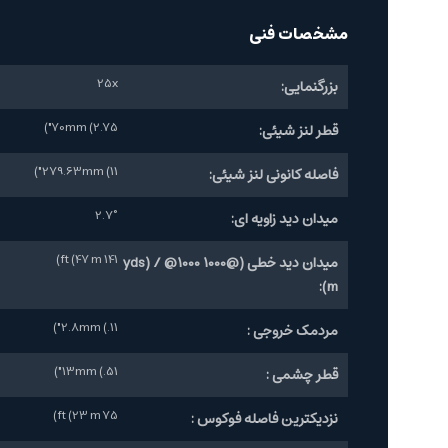
مشخصات فنی
25x
بزرگنمایی:
70mm (2.75")
قطر لنز شیئی:
279.63mm (11")
فاصله کانونی لنز شیئی:
2.7°
میدان دید زاویه ای:
141 ft (47 m)
میدان دید خطی (@1000 yds) / @1000
m):
2.8mm (.11")
مردمک خروجی :
13mm (.51")
قطر چشمی :
75 ft (23 m)
نزدیکترین فاصله فوکوس :