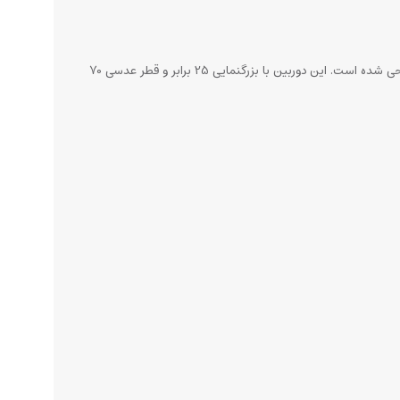
دوربین دوچشمی سلسترون SkyMaster 25x70، یک ابزار اپتیکی قدرتمند و باکیفیت است که برای رصد اجسام دوردست، به‌ویژه در آسمان شب، طراحی شده است. این دوربین با بزرگنمایی 25 برابر و قطر عدسی 70