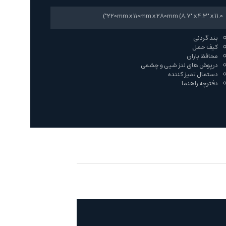
220mm x 110mm x 280mm (8.7" x 4.3" x 11.0")
بند گردنی
کیف حمل
محافظ باران
درپوش های لنز شیی و چشمی
دستمال تمیز کننده
دفترچه راهنما