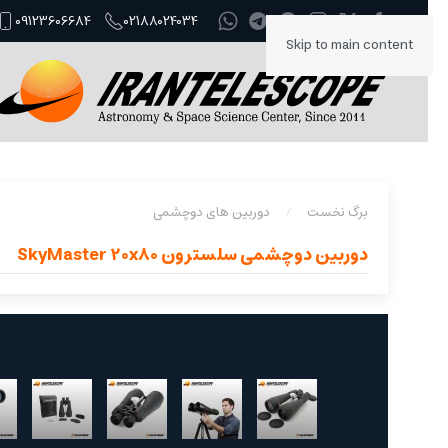
09123606684
02188024034
Skip to main content
برگ نخست
دوربین های دوچشمی
دوربین دوچشمی سلسترون SkyMaster 20x80