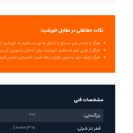
نکات حفاظتی در مقابل خورشید:
هرگز با چشم غیر مسلح یا با ابزار به نور مستقیم به خورش
هرگز از نوری غیر مستقیم خورشید برای نمایش تصویری آن بر ر
هرگز اپتیک خود را بدون نظارت رها نکنید. اطمینان حاصل کنی
مشخصات فنی
20x
بزرگنمایی:
80mm (3.15")
قطر لنز شیئی: