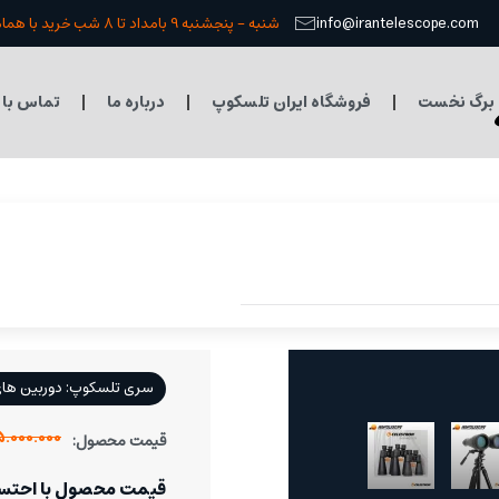
info@irantelescope.com
شنبه - پنجشنبه 9 بامداد تا 8 شب خرید با هماهنگی قبلی
برگ نخست
فروشگاه ایران تلسکوپ
درباره ما
تماس با 
سری تلسکوپ: دوربین ها
55.000.000 تو
قیمت محصول:
قیمت محصول با احتساب % تخفیف 