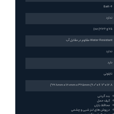
BaK-4
ندارد
75 oz (2126 g)
Water Resistant مقاوم در مقابل آب
ندارد
دارد
نایلونی
228mm x 120mm x 325mm (9.0" x 4.7" x 12.8")
بند گردنی
کیف حمل
محافظ باران
درپوش های لنز شیی و چشمی