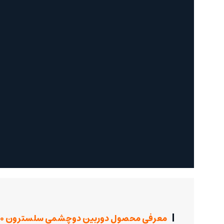
معرفی محصول دوربین دوچشمی سلسترون SkyMaster 20x80