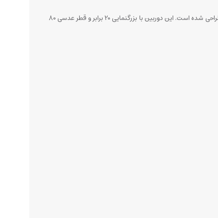
دوربین دوچشمی سلسترون SkyMaster 20x80، یک ابزار اپتیکی قدرتمند و باکیفیت است که برای رصد اجسام دوردست، چه در آسمان و چه در زمین، طراحی شده است. این دوربین با بزرگنمایی 20 برابر و قطر عدسی 80