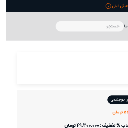
ما
ی دوچشمی
مان
: 49.300.000 تومان