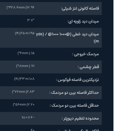
328.6mm (12.94")
فاصله کانونی لنز شیئی:
3.7°
میدان دید زاویه ای:
195 ft (65 m)
میدان دید خطی (@1000 yds) / @1000
m):
4mm (.15")
مردمک خروجی :
18mm (.71")
قطر چشمی :
108 ft (33 m)
نزدیکترین فاصله فوکوس :
72mm (2.83")
حداکثر فاصله بین دو مردمک :
56mm (2.20")
حداقل فاصله بین دو مردمک :
-4 to +8
محدوده تنظیم دیوپتر :
40