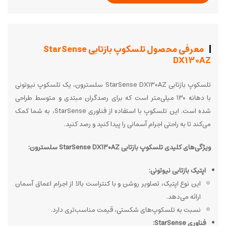
معرفی محصول تلسکوپ بازتابی StarSense
DX130AZ
تلسکوپ بازتابی StarSense DX130AZ سلسترون، یک تلسکوپ نیوتونی
با دهانه 130 میلی‌متر است که برای رصدگران مبتدی و متوسط طراحی
شده است. این تلسکوپ با استفاده از فناوری StarSense، به شما کمک
می‌کند تا به راحتی اجرام آسمانی را پیدا کنید و رصد کنید.
ویژگی‌های کلیدی تلسکوپ بازتابی StarSense DX130AZ سلسترون:
اپتیک بازتابی نیوتونی:
این نوع اپتیک، تصاویر روشن و با کنتراست بالا از اجرام اعماق آسمان
ارائه می‌دهد.
نسبت به تلسکوپ‌های شکستی، قیمت مناسب‌تری دارد.
فناوری StarSense: