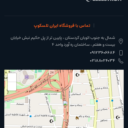
تماس با فروشگاه ایران تلسکوپ
شمال به جنوب اتوبان کردستان ، پایین تر از پل حکیم نبش خیابان
بیست و هفتم ، ساختمان ره آورد واحد 4
09123606684
02188024034
+
−