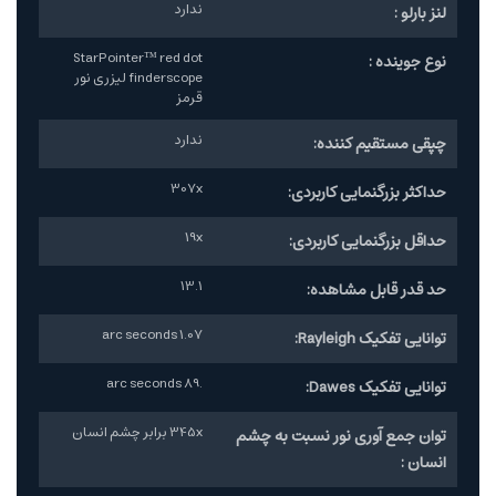
ندارد
لنز بارلو :
StarPointer™ red dot
نوع جوینده :
finderscope لیزری نور
قرمز
ندارد
چپقی مستقیم کننده:
307x
حداکثر بزرگنمایی کاربردی:
19x
حداقل بزرگنمایی کاربردی:
13.1
حد قدر قابل مشاهده:
1.07 arc seconds
توانایی تفکیک Rayleigh:
.89 arc seconds
توانایی تفکیک Dawes:
345x برابر چشم انسان
توان جمع آوری نور نسبت به چشم
انسان :