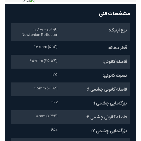
مشخصات فنی
بازتابی نیوتنی -
نوع اپتیک:
Newtonian Reflector
130mm (5.11")
قطر دهانه:
650mm (25.59")
فاصله کانونی:
f/5
نسبت کانونی:
25mm (0.98")
فاصله کانونی چشمی 1:
26x
بزرگنمایی چشمی 1:
10mm (0.39")
فاصله کانونی چشمی 2:
65x
بزرگنمایی چشمی 2: