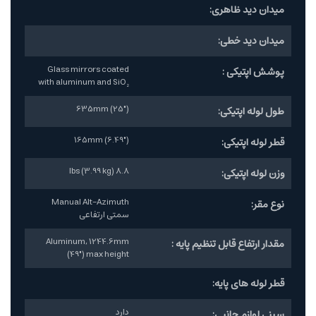
میدان دید ظاهری:
میدان دید خطی:
Glass mirrors coated
پوشش اپتیکی :
with aluminum and SiO₂
635mm (25")
طول لوله اپتیکی:
165mm (6.49")
قطر لوله اپتیکی:
8.8 lbs (3.99 kg)
وزن لوله اپتیکی:
Manual Alt-Azimuth
نوع مقر:
سمتی ارتفاعی
Aluminum, 1244.6mm
مقدار ارتفاع قابل تنظیم پایه :
(49") max height
قطر لوله های پایه:
دارد
سینی لوازم جانبی: